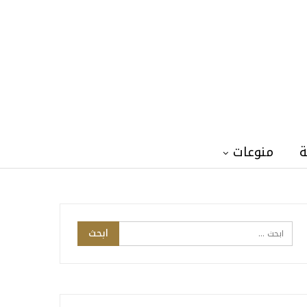
ة
منوعات