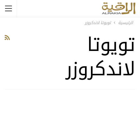
الرئيسية
تويوتا لاندكروزر
تويوتا
لاندكروزر