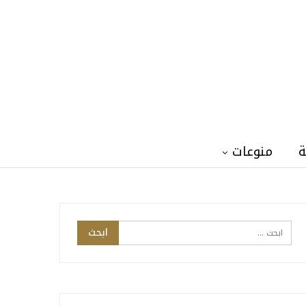
ة
منوعات