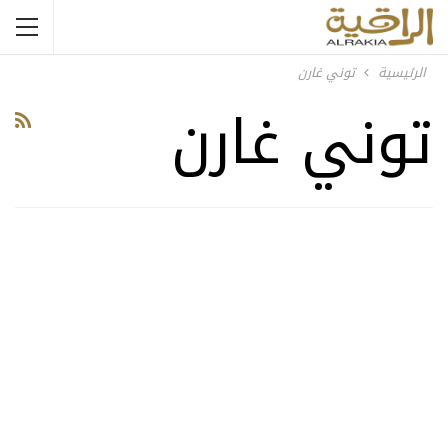
الرئيسية
توني غارن
توني غارن