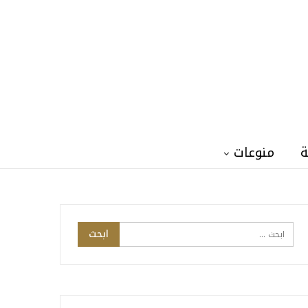
ة
منوعات