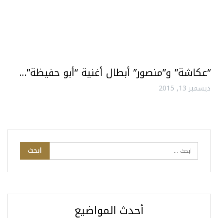
“عكاشة” و”منصور” أبطال أغنية “أبو حفيظة”…
ديسمبر 13, 2015
أحدث المواضيع