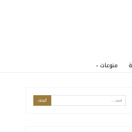
ة
منوعات