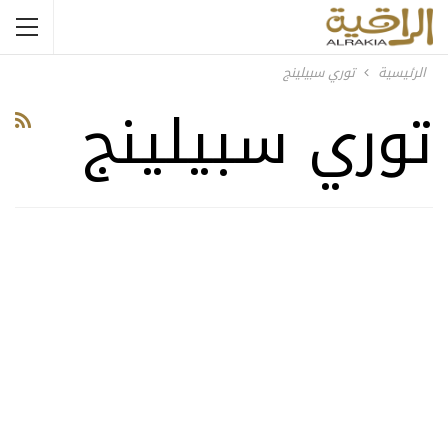
الرئيسية
توري سبيلينج
توري سبيلينج