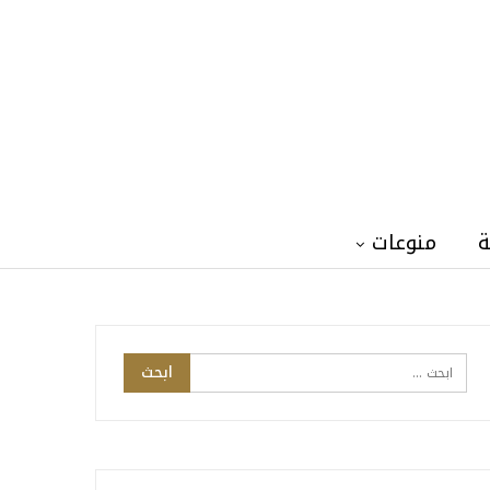
ة
منوعات