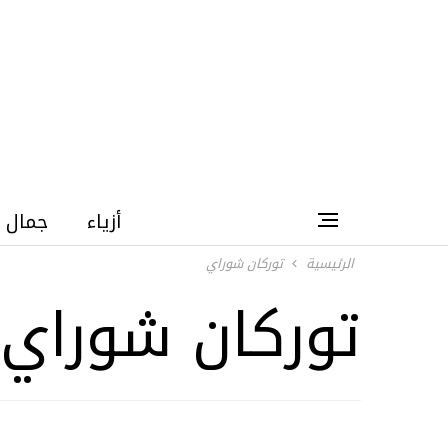
أزياء
جمال
الرئيسية
توركان شوراي
توركان شوراي