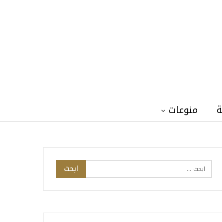
ة
منوعات