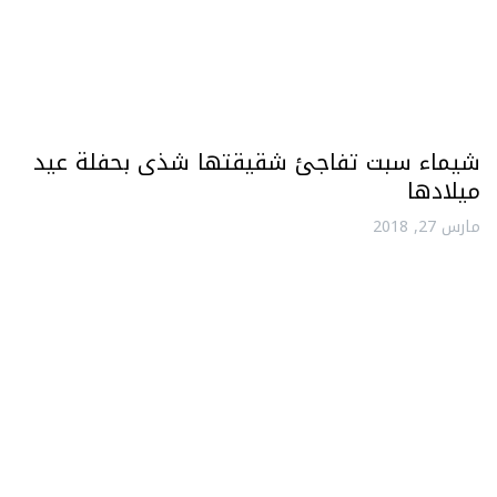
شيماء سبت تفاجئ شقيقتها شذى بحفلة عيد
ميلادها
مارس 27, 2018