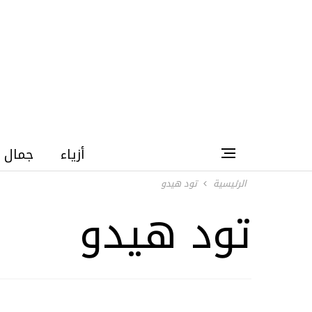
أزياء
جمال
الرئيسية
تود هيدو
تود هيدو