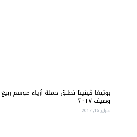
بوتيغا ڤينيتا تطلق حملة أزياء موسم ربيع
وصيف ٢٠١٧
فبراير 16, 2017