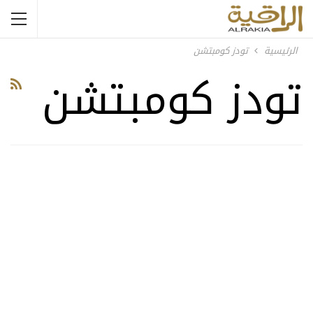
الرئيسية
تودز كومبتشن
تودز كومبتشن