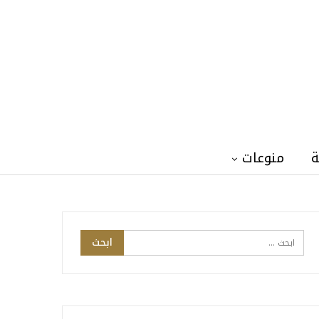
ة
منوعات