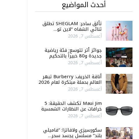
أحدث المواضيع
تألق ساحر: SHEGLAM تطلق
ثنائي الشفاه “لاين تو…
أغسطس 7, 2026
جوائز أثر تتوسع: فئة رياضية
جديدة و80 خبيراً بالتحكيم
أغسطس 7, 2026
أناقة الخريف: Burberry تبهر
العالم بحملة مبتكرة لعام 2026
أغسطس 7, 2026
Maui Jim تكشف الحقيقة: 5
خرافات عن النظارات الشمسية
أغسطس 7, 2026
سكورسيزي ولافاتزا: “فاميلي
بلند” مسلسل يجسد سحر…