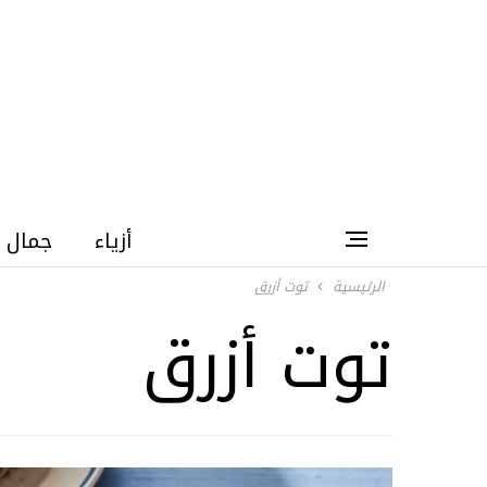
أزياء
جمال
الرئيسية
توت أزرق
توت أزرق