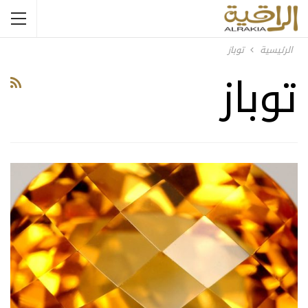
الرئيسية
توباز
توباز