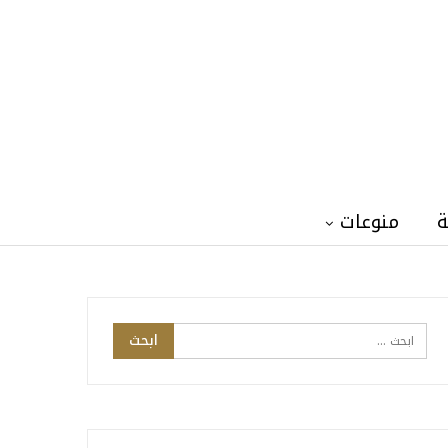
ة
منوعات