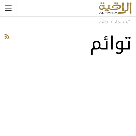
الرئيسية
توائم
توائم