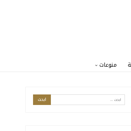
ة
منوعات