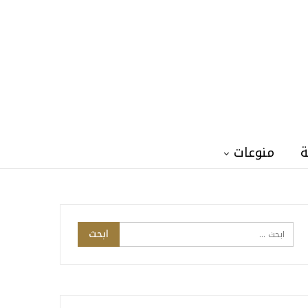
ة
منوعات