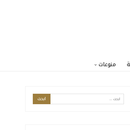
ة
منوعات