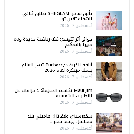
تألق ساحر: SHEGLAM تطلق ثنائي
الشفاه “لاين تو…
أغسطس 7, 2026
جوائز أثر تتوسع: فئة رياضية جديدة و80
خبيراً بالتحكيم
أغسطس 7, 2026
أناقة الخريف: Burberry تبهر العالم
بحملة مبتكرة لعام 2026
أغسطس 7, 2026
Maui Jim تكشف الحقيقة: 5 خرافات عن
النظارات الشمسية
أغسطس 7, 2026
سكورسيزي ولافاتزا: “فاميلي بلند”
مسلسل يجسد سحر…
أغسطس 7, 2026