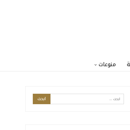
ة
منوعات