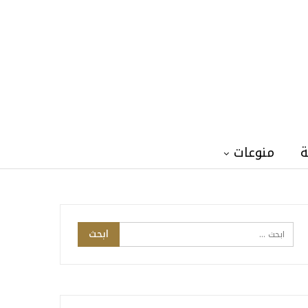
ة
منوعات