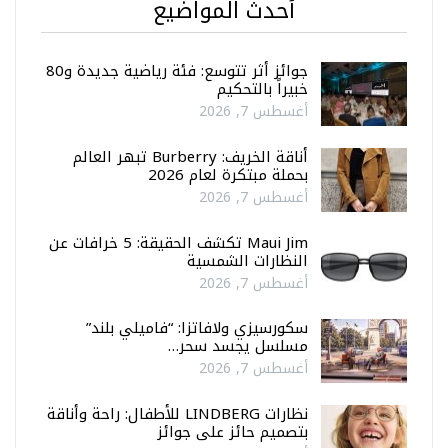
أحدث المواضيع
جوائز أثر تتوسع: فئة رياضية جديدة و80
خبيراً بالتحكيم
أغسطس 7, 2026
أناقة الخريف: Burberry تبهر العالم
بحملة مبتكرة لعام 2026
أغسطس 7, 2026
Maui Jim تكشف الحقيقة: 5 خرافات عن
النظارات الشمسية
أغسطس 7, 2026
سكورسيزي ولافاتزا: “فاميلي بلند”
مسلسل يجسد سحر…
أغسطس 7, 2026
نظارات LINDBERG للأطفال: راحة وأناقة
بتصميم حائز على جوائز