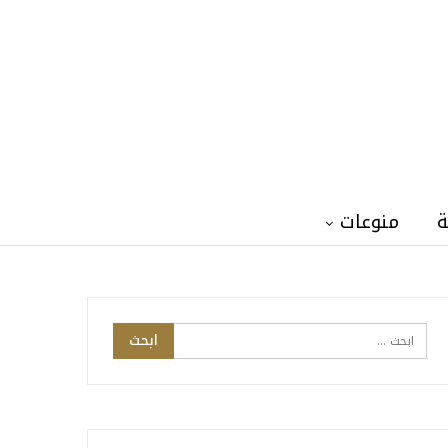
ة
منوعات