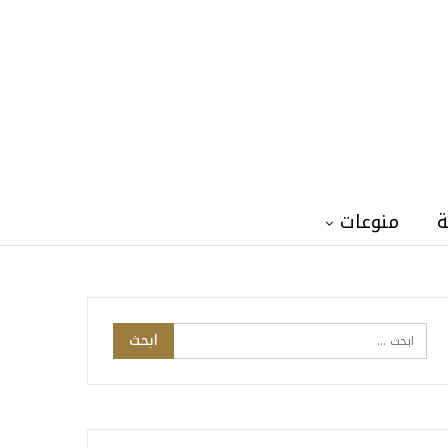
ة
منوعات