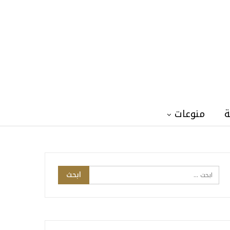
ة
منوعات