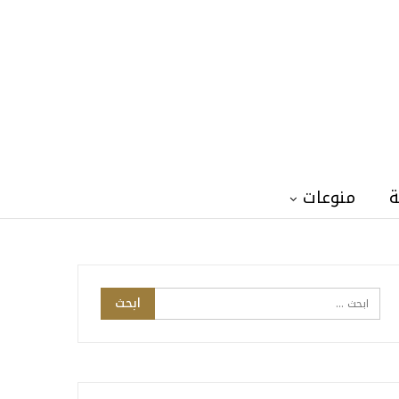
ة
منوعات