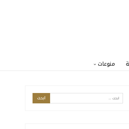
ة
منوعات