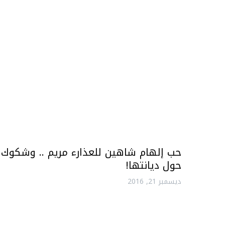
حب إلهام شاهين للعذارء مريم .. وشكوك
حول ديانتها!
ديسمبر 21, 2016