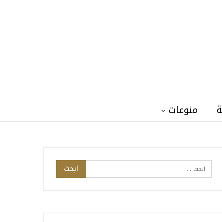
ة
منوعات