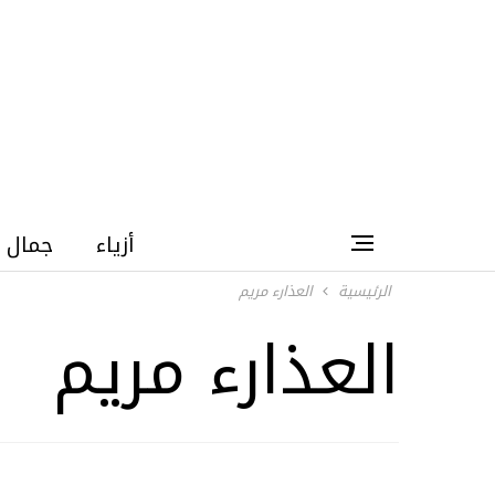
أزياء
جمال
الرئيسية
العذارء مريم
العذارء مريم