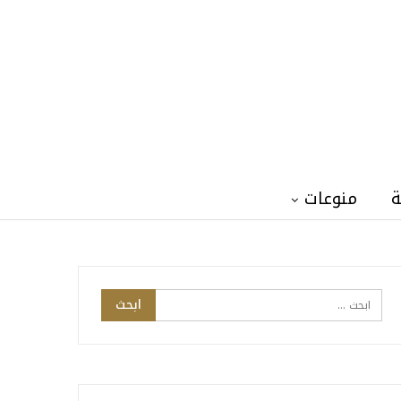
ة
منوعات