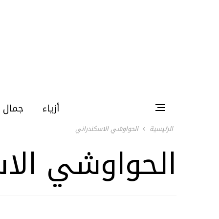
أزياء
جمال
الرئيسية
الحواوشي الاسكندراني
الحواوشي الا