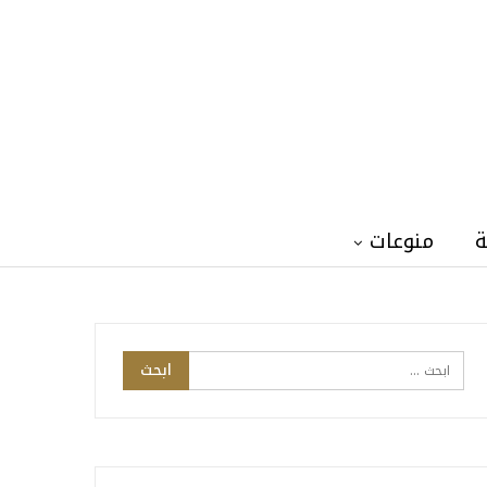
ة
منوعات