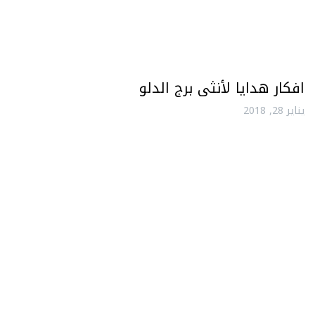
افكار هدايا لأنثى برج الدلو
يناير 28, 2018