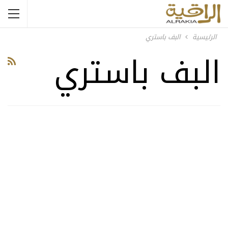
الرئيسية
البف باستري
البف باستري