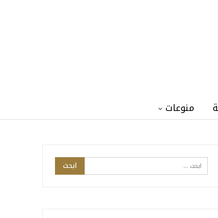
ة
منوعات