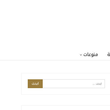
ة
منوعات