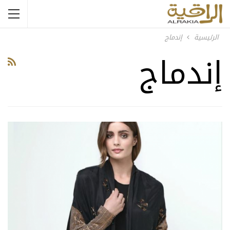
الرئيسية
إندماج
إندماج