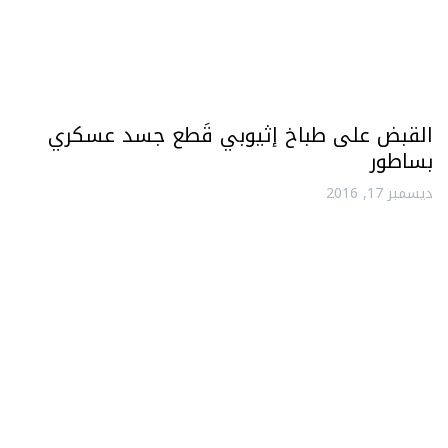
القبض على طباخ إثيوبي قَطع جسد عسكري
بساطور
ديسمبر 17, 2016