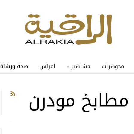
مجوهرات
مشاهير
أعراس
صحة ورشاق
 مطابخ مودرن