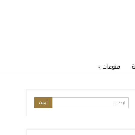
ة
منوعات