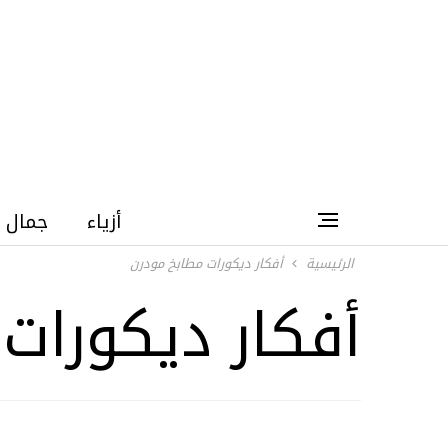
أزياء
جمال
الرئيسية
أفكار ديكورات مطابخ مودرن
أفكار ديكورات