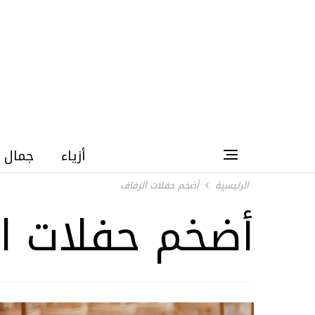
أزياء
جمال
الرئيسية
أضخم حفلات الزفاف
أضخم حفلات ا