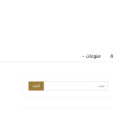
ة
منوعات