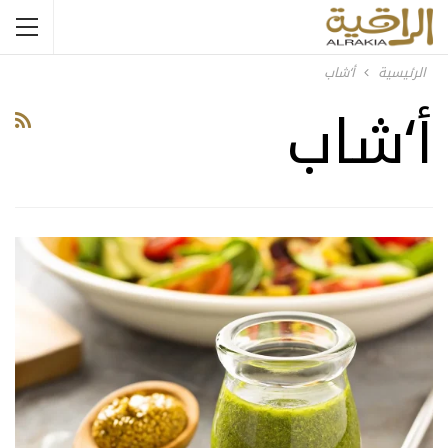
الرئيسية
أ‘شاب
أ‘شاب