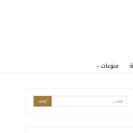
ة
منوعات