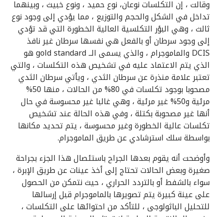
وقالت ، إن التكلسات نوعان، نوع حميد ، ونوع خبيث ، وبينهما
تداخل في الشكل والحجم والتوزيع ، مما يؤدي إلى وجود نوع
ثالث ، وهي البؤر التكلسية العالية الخطورة التي قد تؤدي
إلى وجود سرطان أو بالفعل هي نفسها سرطان غير نافذ
DCIS والماموجرام ، والذي يسمى الــ gold standard هو
الذي يتم الاعتماد عليه في تشخيص هذه التكلسات ، والتي
تعتبر علامة منذرة عن سرطان الثدي ، ويأتي سرطان الثدي
مصحوبا بوجود تكلسات في 80% من الحالات ، منها 50%
مرئية و50% غير مرئية ، وهي غالبا غير محسوسة في حال
أنها غير مصحوبة بكتلة ، وفي هذه الحالة عند تشخيص
تكلسات عالية الخطورة وغير محسوسة ، يتم تحديد مكانها
بواسطة سلك استرشادي عن طريق الماموجرام.
وأوضحت أنه يقوم بعدها الجراح باستئصال هذا الجزء بجراحة
صغيرة وبعض الحالات تحتاج إلى أخذ عينات عن طريق الإبرة ،
سواء بالشفط أو بالتردد الحراري ، حيث نتمكن من الحصول
على عينة كبيرة يتم تصويرها بالماموجرام قبل إرسالها
للتحليل الباثولوجى ، للتأكد من احتوائها على التكلسات ،