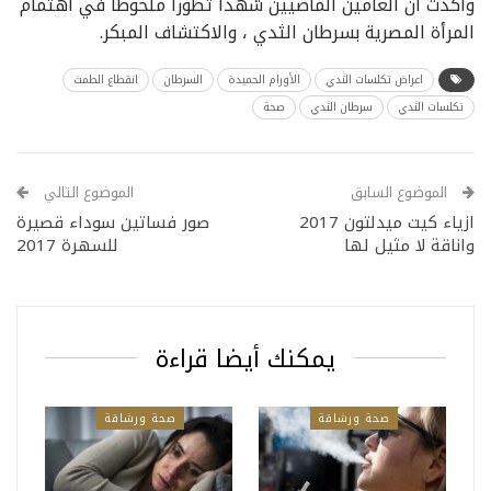
وأكدت أن العامين الماضيين شهدا تطورا ملحوظا في اهتمام
المرأة المصرية بسرطان الثدي ، والاكتشاف المبكر.
اعراض تكلسات الثدي
الأورام الحميدة
السرطان
انقطاع الطمث
تكلسات الثدي
سرطان الثدي
صحة
الموضوع السابق
الموضوع التالي
ازياء كيت ميدلتون 2017
صور فساتين سوداء قصيرة
واناقة لا مثيل لها
للسهرة 2017
يمكنك أيضا قراءة
صحة ورشاقة
صحة ورشاقة