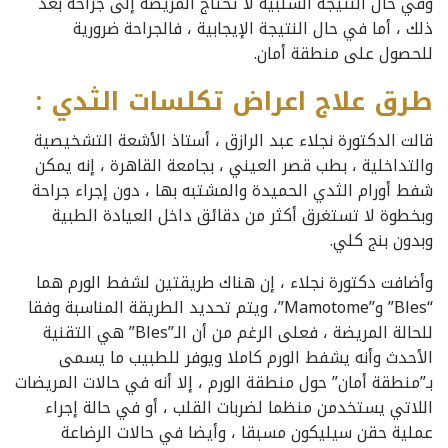
وفي حال النتيجة السلبية لا تحتاج المريضة إلى جراحة بعد
ذلك ، أما في حال النتيجة الإيجابية ، فالجراحة ضرورية
للحصول على منطقة أمان.
طرق علاج اعراض تكلسات الثدي :
قالت الدكتورة نجلاء عبد الرازق ، أستاذ الأشعة التشخيصية
والتداخلية ، بطب قصر العيني ، بجامعة القاهرة ، إنه يمكن
شفط أورام الثدي الحميدة والمشتبه بها ، دون إجراء جراحة
وبخطوة لا تستغرق أكثر من دقائق داخل العيادة الطبية
وبدون بنج كلي.
وأضافت دكتورة نجلاء ، إن هناك طريقتين لشفط الورم هما
“Bles” و”Mamotome”، ويتم تحديد الطريقة المناسبة وفقا
للحالة المريضة ، فعلى الرغم من أن الـ”Bles” هي التقنية
الأحدث وأنه يشفط الورم كاملا ويوفر للطبيب ما يسمى
بـ”منطقة أمان” حول منطقة الورم ، إلا أنه في حالات المريضات
اللاتي يستخدمن منظما لضربات القلب ، أو في حالة إجراء
عملية حقن سيليكون مسبقا ، وأيضا في حالات الرضاعة