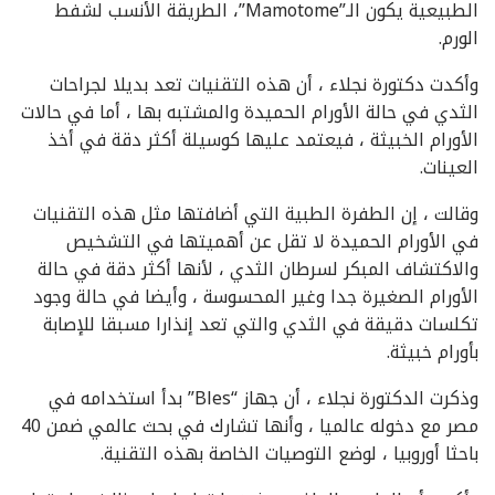
الطبيعية يكون الـ”Mamotome”، الطريقة الأنسب لشفط
الورم.
وأكدت دكتورة نجلاء ، أن هذه التقنيات تعد بديلا لجراحات
الثدي في حالة الأورام الحميدة والمشتبه بها ، أما في حالات
الأورام الخبيثة ، فيعتمد عليها كوسيلة أكثر دقة في أخذ
العينات.
وقالت ، إن الطفرة الطبية التي أضافتها مثل هذه التقنيات
في الأورام الحميدة لا تقل عن أهميتها في التشخيص
والاكتشاف المبكر لسرطان الثدي ، لأنها أكثر دقة في حالة
الأورام الصغيرة جدا وغير المحسوسة ، وأيضا في حالة وجود
تكلسات دقيقة في الثدي والتي تعد إنذارا مسبقا للإصابة
بأورام خبيثة.
وذكرت الدكتورة نجلاء ، أن جهاز “Bles” بدأ استخدامه في
مصر مع دخوله عالميا ، وأنها تشارك في بحث عالمي ضمن 40
باحثا أوروبيا ، لوضع التوصيات الخاصة بهذه التقنية.