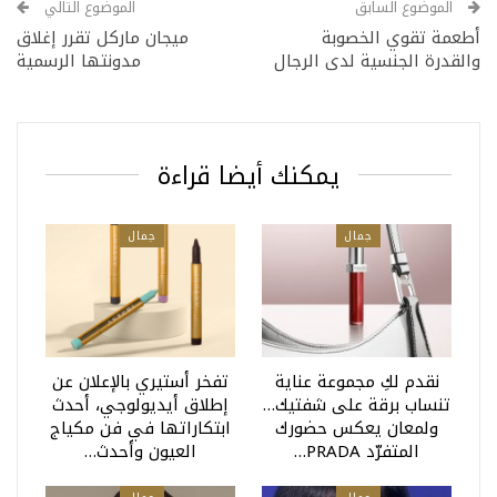
الموضوع السابق
الموضوع التالي
أطعمة تقوي الخصوبة
ميجان ماركل تقرر إغلاق
والقدرة الجنسية لدى الرجال
مدونتها الرسمية
يمكنك أيضا قراءة
جمال
جمال
نقدم لكِ مجموعة عناية
تفخر أستيري بالإعلان عن
تنساب برقة على شفتيك…
إطلاق أيديولوجي، أحدث
ولمعان يعكس حضورك
ابتكاراتها في فن مكياج
المتفرّد PRADA…
العيون وأحدث…