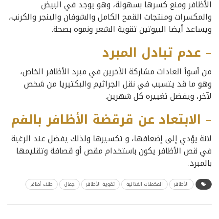
الأظافر ومنع كسرها بسهولة، وهو يوجد في البيض
والمكسرات ومنتجات القمح الكامل والشوفان والبنجر والكرنب،
ويساعد أيضا البيوتين تقوية الشعر ونموه بصحة.
– عدم تبادل المبرد
من أسوأ العادات مشاركة الآخرين في مبرد الأظافر الخاص،
وهو ما قد يتسبب في نقل الجراثيم والبكتيريا من شخص
لآخر، ويفضل تغييره كل شهرين.
– الابتعاد عن قرقضة الأظافر بالفم
لانة يؤدي إلى إضعافها، و تكسيرها ولذلك يفضل عند الرغبة
في قص الأظافر يكون باستخدام مقص أو قصافة وتقليمها
بالمبرد.
الأظافر
المكملات الغذائية
تقوية الأظافر
جمال
طلاء أظافر