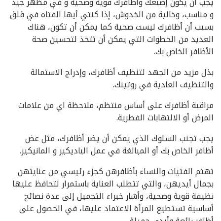
يجب أن يكون إصبعك وأظافرك قوية وصحية و في مظهر جيد
و مناسب، وخالية من الخدوش، إذا كنتي أيها الفتاه في قلق
بسبب أن أظافرك ليست صحية كما يمكن أن تكون، هناك
العديد من الخطوات التي يمكن أن تتخذ لتحسين صحة
الأظافر الخاص بك.
بذل مزيد من الجهد لتنظيف أظافرك، وإدراج الاستمالة
والتنظيف العادية في روتينك.
مراقبة أظافرك على أساس منتظم، ملاحظة اي من علامات
المرض أو الالتهابات الفطرية.
يجب تجنب السلوك الذي يمكن أن يضر أظافرك، مثل عض
أظافر الخاص بك أو المبالغة في عمل الباديكير و المانيكير.
تهتم الفتيات والنساء بأظافرهن كجزء رئيسي من عنايتهن
بجمال أيديهن، والتي تتطلب العناية باستمرار لتحافظ عليها
نظيفة قوية وصحية، وأشار خبراء التجميل إلى عدة نصائح
أساسية تستطيع المرأة الاعتماد عليها، في الحصول على
أظافر رائعة وأيدي جميلة.