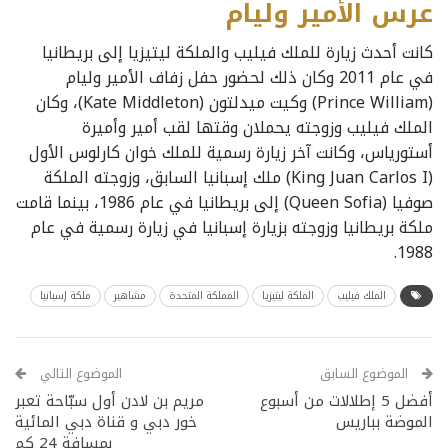
عرس الأمير وليام
كانت أحدث زيارة للملك فيليب والملكة ليتيزيا إلى بريطانيا
في عام 2011 وكان ذلك لحضور حفل زفاف الأمير وليام
(Prince William) وكيت ميدلتون (Kate Middleton)، وكان
الملك فيليب وزوجته يحملان وقتها لقب أمير وأميرة
أستورياس، وكانت آخر زيارة رسمية للملك خوان كارلوس الأول
(King Juan Carlos I) ملك إسبانيا السابق، وزوجته الملكة
صوفيا (Queen Sofia) إلى بريطانيا في عام 1986، بينما قامت
ملكة بريطانيا وزوجته بزيارة إسبانيا في زيارة رسمية في عام
1988.
الملك فيليب
الملكة ليتيزيا
المملكة المتحدة
مشاهير
ملكة إسبانيا
الموضوع السابق
الموضوع التالي
أفضل 5 إطلالات من أسبوع
مريم بن لادن أول سبّاحة تعبر
الموضة بباريس
خور دبي و قناة دبي المائية
بمسافة 24 كم