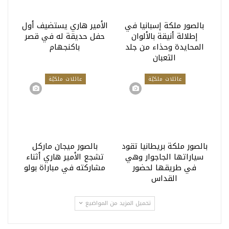
بالصور ملكة إسبانيا في
الأمير هاري يستضيف أول
إطلالة أنيقة بالألوان
حفل حديقة له في قصر
المحايدة وحذاء من جلد
باكنجهام
الثعبان
عائلات ملكيّة
عائلات ملكيّة
بالصور ملكة بريطانيا تقود
بالصور ميجان ماركل
سياراتها الجاجوار وهي
تشجع الأمير هاري أثناء
في طريقها لحضور
مشاركته في مباراة بولو
القداس
تحميل المزيد من المواضيع