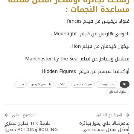
مساعدة النجمات :
فيولا ديفيس عن فيلم fences .
ناعومي هاريس عن فيلم Moonlight .
نيكول كيدمان عن فيلم lion .
ميشيل ويليامز عن فيلم Manchester by the Sea .
أوكتافيا سبنسر عن فيلم Hidden Figures
جائزة أوسكار
فيولا ديفدس
مشاهير
ناعومي هاريس
نجوم
نيكول كيدمان
الموضوع السابق
الموضوع التالي
ماهرشالا علي يفوز بجائزة
علامة TFK تطرح عطرَي
أفضل ممثل مساعد في
ROLLING وACTION حصرياً