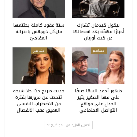
نيكول كيدمان تشارك
ستة عقود كاملة يختتمها
أخبارًا مهمّة بعد انفصالها
مايكل دوجلاس باعتزاله
عن كيث أوربان
المفاجئ
مشاهير
مشاهير
ظهور أحمد السقا ضيفًا
حديث صريح جدًا حلا شيحة
على مها الصغير يثير
تتحدث عن مرورها بفترة
الجدل على مواقع
من الاضطراب النفسي
التواصل الاجتماعي
العميق عقب الانفصال
تحميل المزيد من المواضيع