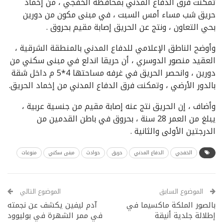
تمكنت فرق الدفاع المدني بمحافظة الخفجي ، من إخماد
حريق شب مساء أمس السبت ، في مبنى مكون من دورين
بحي التعاون ، ونتج عن الحريق إصابة مقيم بحروق .
وأوضح الناطق الإعلامي للدفاع المدني بالمنطقة الشرقية ،
العقيد منصور الدوسري ، أن حريقا اندلع في مبنى سكني من
دورين ، وانحصر الحريق في غرفه مساحتها 4*5 م داخل شقة
بالدور الأرضي ، وتمكنت فرق الدفاع المدني من إخماد الحريق.
وأضاف ، إن الحريق نتج عنه إصابة مقيم من جنسية عربية ،
يبلغ من العمر 28 سنة ، بحروق في باطن القدمين من
الدرجتين الأولى والثانية .
الخفجي
الدفاع المدني
حريق
حوادث
مبنى سكني
منوعات
الموضوع السابق
الموضوع التالي
بالصور الملكة ماكسيما في
آدم ليفين يكشف عن نجمته
إطلالة جلدية أنيقة
في ممر الشهرة في بوليوود