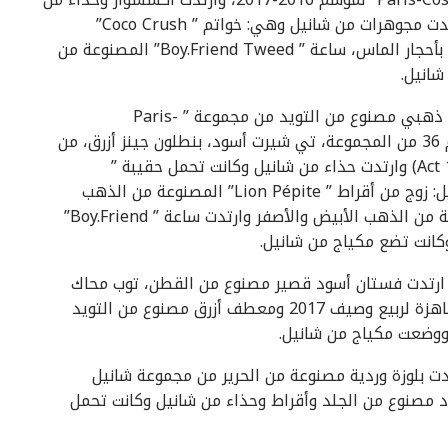
ماركة شانيل وكانت تحمل حقيبة من ماركة شانيل، وارتدت مجوهرات من شانيل وهي: خواتم ” Coco Crush”
المصنوعة من الذهب الأبيض عيار 18 قيراط والمرصعة بأحجار الماس، ساعة ” Boy.Friend Tweed” المصنوعة من
شانيل.
عارضة الأزياء الصينية ليو ون (Liu WEN)، ارتدت جاكت ذهبي مصنوع من التويد من مجموعة ” Paris-
Cosmopolite” لموسم 2016-2017 وهي الإطلالة رقم 36 من المجموعة، تي شيرت أسود، بنطلون جينز أزرق، من
مجموعة شانيل للملابس الجاهزة لربيع وصيف 2017 (Act 1) وارتدت حذاء من شانيل وكانت تحمل حقيبة ”
Gabrielle” من شانيل وكانت ترتدي مجوهرات من شانيل: زوج من أقراط ” Lion Pépite” المصنوعة من الذهب
الأصفر عيار 18 قيراط، خواتم ” Coco Crush” المصنوعة من الذهب الأبيض والأصفر وارتدت ساعة ” Boy.Friend”
كانت تضع مكياج من شانيل.
ممثلة البريطانية لوسي بوينتون (Lucy BOYN­TON) ارتدت فستان أسود قصير مصنوع من القطن، توب محاك
باللون الوردي الشاحب من مجموعة شانيل للملابس الجاهزة لربيع وصيف 2017 ومعطف أزرق مصنوع من التويد
ووضعت مكياج من شانيل.
ة الفرنسية هولي سيز (Cécile CASSEL) ارتدت بلوزة وردية مصنوعة من الحرير من مجموعة شانيل
يع وصيف عام 2017 وبنطلون أسود مصنوع من الجلد وأقراط وحذاء من شانيل وكانت تحمل