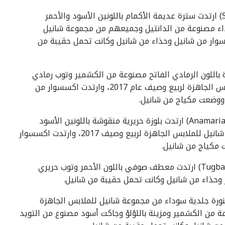
الممثلة الفرنسية سيجريد بو عزيزي (Sigrid BOUAZIZ) ارتدت سترة عديمة الأكمام باللونين الأسود والأحمر
داء مصنوعة من الدانتيل وجميعهم من مجموعة شانيل
يع وصيف عام 2017، وارتدت اكسسوار من شانيل وحذاء من شانيل وكانت تحمل حقيبة من
يلي تايب (Lily TAiEB) ارتدت سترة باللون الرمادي الفاتح مصنوعة من الكشمير وتوب رمادي
مصنوع من القطن، وكلاهما من مجموعة شانيل للملابس الجاهزة لربيع وصيف عام 2017، وارتدت اكسسوار من
ووضعت مكياج من شانيل.
الممثلة الفرنسية آناماريا فارتولومي (Anamaria VARTOLOMEI) ارتدت بلوزة حريرية منقوشة باللونين الأسود
والأبيض ومعطف أسود مصنوع من الجلد من مجموعة شانيل للملابس الجاهزة لربيع وصيف 2017، وارتدت اكسسوار
 مكياج من شانيل.
الممثلة الفرنسية توجبا سنجوروجلو (Tugba SUNGUROGLU) ارتدت معطف صوفي باللون الأحمر وتوب حريري
وحذاء من شانيل وكانت تحمل حقيبة من شانيل.
ية آن بيريست (Anne BEREST) ارتدت تنورة جلدية سوداء من مجموعة شانيل للملابس الجاهزة
رة سوداء مصنوعة من الكشمير ومزينة باللؤلؤ وجاكت أسود مصنوع من التويد