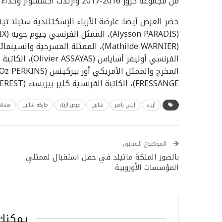
من مجموعة كروز 2016-2017 وارتدت اكسسوار وحذاء من شانيل وكانت تحمل حقيبة من شانيل.
FRESSANGE)، الكاتبة الفرنسية كلير بيريست (Claire BEREST).
أزياء
إيلي بامبر
شانيل
عرض أزياء
ماركة شانيل
مشاهي
الموضوع السابق
بالصور الملكة ماتيلد في حفل استقبال لممثلي
المؤسسات الأوروبية
يمكنك 