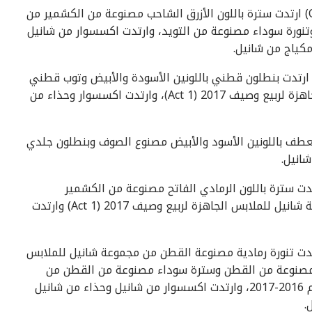
الممثلة الأوكرانية أولغا كوريلنكو (Olga KURYLENKO) ارتدت سترة باللون الأزرق الشاحب مصنوعة من الكشمير من
وعة ” Paris-Cosmopolite” لموسم 2016-2017 وتنورة سوداء مصنوعة من التويد، وارتدت اكسسوار من شانيل
كياج من شانيل.
ممثلة الفرنسية سيلين ساليت (Céline SALLETTE) ارتدت بنطلون قطني باللونين الأسودة والأبيض وتوب قطني
ذو لون أسود وكلاهما من مجموعة شانيل للملابس الجاهزة لربيع وصيف 2017 (Act 1)، وارتدت اكسسوار وحذاء من
ية لورا سميت (Laura SMET) ارتدت معطف باللونين الأسود والأبيض مصنوع الصوف وبنطلون جلدي
انيل.
 الفرنسية ديان روكسيل (Diane ROUXEL) ارتدت سترة باللون الرمادي الفاتح مصنوعة من الكشمير
وبنطلون رمادي مصنوع من التويد وكلاهما من مجموعة شانيل للملابس الجاهزة لربيع وصيف 2017 (Act 1) وارتدت
 الفرنسية كاريدجا توريه (Karidja TOURE) ارتدت تنورة رمادية مصنوعة القطن من مجموعة شانيل للملابس
 2017 (Act 1)، وبلوزة بيضاء مصنوعة من القطن وسترة سوداء مصنوعة من القطن من
مجموعة كروز (مجموعة ملابس العطلة Cruise) لموسم 2016-2017، وارتدت اكسسوار من شانيل وحذاء من شانيل
.