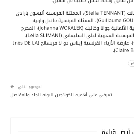
حضر العرض أيضا: عارضة الأزياء الإسكتلندية ستيلا تينانت (Stella TENNANT)، الممثلة الفرنسية أليسون بارادي
(Alysson PARADIS)، الممثل الفرنسي جيوم جويه (Guillaume GOUIX)، الممثلة الفرنسية ماتيل وارنيه
(Mathilde WARNIER)، الممثلة المسرحية والسينمائية الألمانية جوانا وكاليك (Johanna WOKALEK)، المخرج
الفرنسي أوليفر أساياس (Olivier ASSAYAS)، الكاتبة الفرنسية المغربية ليلى السليماني (Leila SLIMANI)،
المخرج والممثل الأمريكي أوز بيركينس (Oz PERKINS)، عارضة الأزياء الفرنسية إيناس دو لا فريسانج (Inès DE LA
ر
الموضوع التالي
تعرفي علي أهمية الكولاجين لليونة الجلد والمفاصل
أيضا قراءة