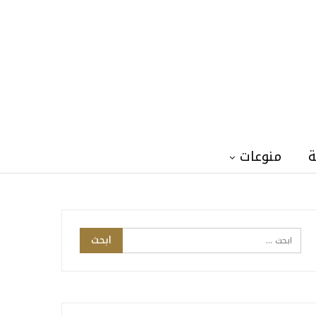
ة
منوعات