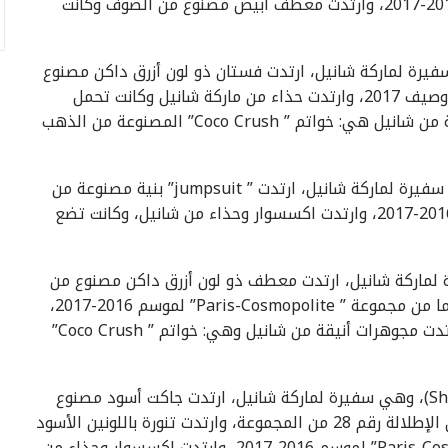
وجاكت من مجموعة ” Paris-Cosmopolite” لموسم 2016-2017، وارتدت معطف أبيض مصنوع من الصوف وكانت
يجريه (Caroline DE MAIGRET) وهي سفيرة لماركة شانيل، ارتدت فستان ذو لون أزرق داكن مصنوع
من القطن من مجموعة شانيل للملابس الجاهزة لربيع وصيف 2017، وارتدت حذاء من ماركة شانيل وكانت تحمل
حقيبة ” Gabrielle” من ماركة شانيل، ومجوهرات أنيقة من شانيل هي: خواتم ” Coco Crush” المصنوعة من الذهب
الممثلة البريطانية إيلي بامبر (Ellie BAMBER)، وهي سفيرة لماركة شانيل، ارتدت ” jumpsuit” بنية مصنوعة من
المخمل من مجموعة ” Paris-Cosmopolite” لموسم 2016-2017، وارتدت اكسسوار وحذاء من شانيل، وكانت تضع
Alma JODOROW)، وهي سفيرة لماركة شانيل، ارتدت معطف ذو لون أزرق داكن مصنوع من
جلد الحمل، سترة بيضاء مصنوعة من الكشمير، وكلاهما من مجموعة ” Paris-Cosmopolite” لموسم 2016-2017،
وارتدت حذاء شانيل وكانت تحمل حقيبة من شانيل، وارتدت مجوهرات أنيقة من شانيل وهي: خواتم ” Coco Crush”
المغنية والممثلة الكورية باك شن هي (Shin Hye PARK)، وهي سفيرة لماركة شانيل، ارتدت جاكت أسود مصنوع
من التويد من مجموعة كروز لموسم 2016-2017، وهي الإطلالة رقم 28 من المجموعة، وارتدت تنورة باللونين الأسود
والذهبي مصنوعة من التويد من مجموعة ” Paris-Cosmopolite” لموسم 2016-2017، وارتدت اكسسوار وحذاء من