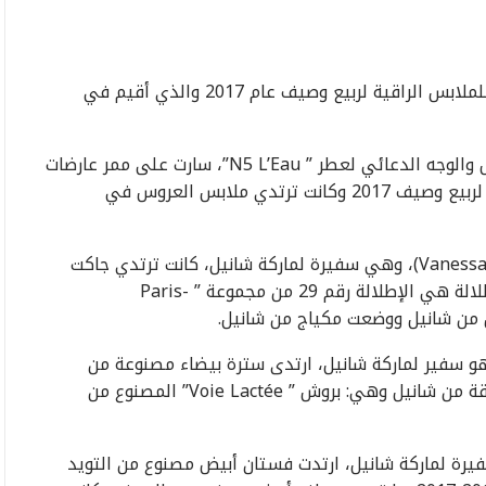
حضر عدد من المشاهير عرض أزياء شانيل (CHANEL) للملابس الراقية لربيع وصيف عام 2017 والذي أقيم في
ليلي روز ديب (Lily-Rose DEPP)، سفيرة لماركة شانيل والوجه الدعائي لعطر ” N5 L’Eau”، سارت على ممر عارضات
الأزياء في عرض أزياء مجموعة شانيل للملابس الراقية لربيع وصيف 2017 وكانت ترتدي ملابس العروس في
الممثلة والمغنية الفرنسية فانيسا بارادي (Vanessa PARADIS)، وهي سفيرة لماركة شانيل، كانت ترتدي جاكت
باللونين الأسود والأبيض ومصنوع من التويد، هذه الإطلالة هي الإطلالة رقم 29 من مجموعة ” Paris-
الكوري جاي دراجون (Paris-Cosmopolite)، وهو سفير لماركة شانيل، ارتدى سترة بيضاء مصنوعة من
الصوف، قطع اكسسوار من شانيل، قطع مجوهرات أنيقة من شانيل وهي: بروش ” Voie Lactée” المصنوع من
لاليس (Anna MOUGLALIS)، وهي سفيرة لماركة شانيل، ارتدت فستان أبيض مصنوع من التويد