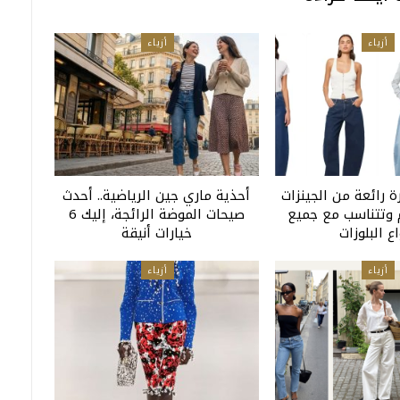
أزياء
أزياء
 رائعة من الجينزات
أحذية ماري جين الرياضية.. أحدث
وتتناسب مع جميع
صيحات الموضة الرائجة، إليك 6
اع البلوزات
خيارات أنيقة
أزياء
أزياء