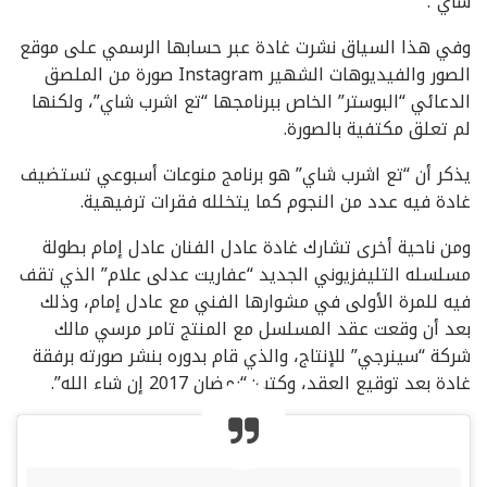
شاي”.
وفي هذا السياق نشرت غادة عبر حسابها الرسمي على موقع
الصور والفيديوهات الشهير Instagram صورة من الملصق
الدعائي “البوستر” الخاص ببرنامجها “تع اشرب شاي”، ولكنها
لم تعلق مكتفية بالصورة.
يذكر أن “تع اشرب شاي” هو برنامج منوعات أسبوعي تستضيف
غادة فيه عدد من النجوم كما يتخلله فقرات ترفيهية.
ومن ناحية أخرى تشارك غادة عادل الفنان عادل إمام بطولة
مسلسله التليفزيوني الجديد “عفاريت عدلى علام” الذي تقف
فيه للمرة الأولى في مشوارها الفني مع عادل إمام، وذلك
بعد أن وقعت عقد المسلسل مع المنتج تامر مرسي مالك
شركة “سينرجي” للإنتاج، والذي قام بدوره بنشر صورته برفقة
غادة بعد توقيع العقد، وكتب: “رمضان 2017 إن شاء الله”.