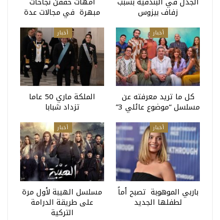
الجدل في البندقية بسبب
أمهات حققن نجاحات
زفاف بيزوس
مبهرة في مجالات عدة
أخبار
أخبار
كل ما تريد معرفته عن
الملكة ماري 50 عاما
مسلسل “موضوع عائلي 3”
تزداد شبابا
أخبار
أخبار
باربي الموهوبة تصبح أماً
مسلسل الهيبة لأول مرة
لطفلها الجديد
على طريقة الدرامة
التركية